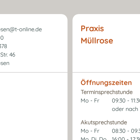
Praxis
esen@t-online.de
10
Müllrose
378
Str. 46
esen
Öffnungszeiten
Terminsprechstunde
Mo - Fr
09:30 - 11:
oder nach
Akutsprechstunde
Mo - Fr
08:30 - 09
Mo, Di, Do
16:00 - 17: