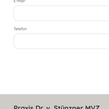
E-Mail*
Telefon
Praxis Dr. v. Stünzner MVZ