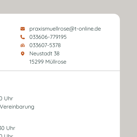
praxismuellrose@t-online.de
033606-779195
033607-5378
Neustadt 38
15299 Müllrose
30 Uhr
 Vereinbarung
:30 Uhr
30 Uhr