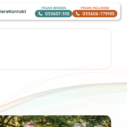
PRAXIS BRIESEN
PRAXIS MÜLLROSE
iere
Kontakt
033607-310
033606-779195