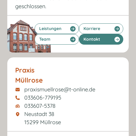
geschlossen.
Leistungen
Karriere
Team
Kontakt
Praxis
Müllrose
praxismuellrose@t-online.de
033606-779195
033607-5378
Neustadt 38
15299 Müllrose