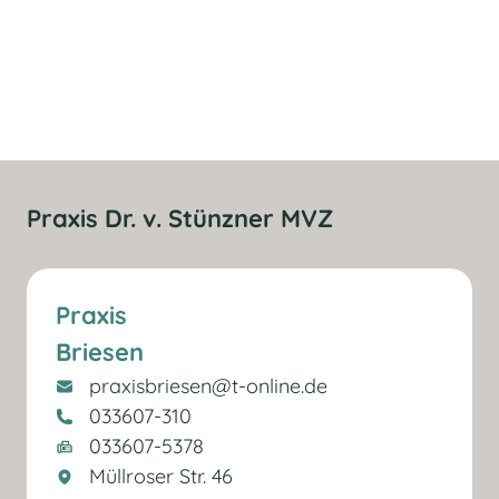
Praxis Dr. v. Stünzner MVZ
Praxis
Briesen
praxisbriesen@t-online.de
033607-310
033607-5378
Müllroser Str. 46